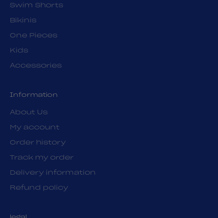
Swim Shorts
Bikinis
One Pieces
Kids
Accessories
Information
About Us
My account
Order history
Track my order
Delivery information
Refund policy
legal