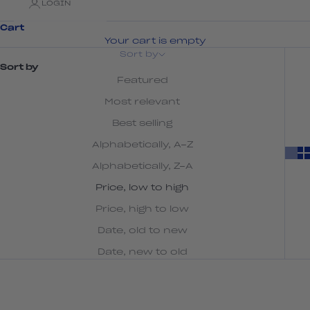
LOGIN
Cart
Your cart is empty
Sort by
Sort by
Featured
Most relevant
Best selling
Alphabetically, A-Z
Alphabetically, Z-A
Price, low to high
Price, high to low
Date, old to new
Date, new to old
KIDS
KIDS