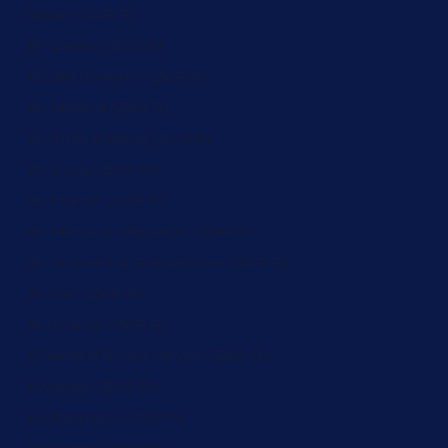
Spain (ZAR R)
Sri Lanka (ZAR R)
St. Barthélemy (ZAR R)
St. Helena (ZAR R)
St. Kitts & Nevis (ZAR R)
St. Lucia (ZAR R)
St. Martin (ZAR R)
St. Pierre & Miquelon (ZAR R)
St. Vincent & Grenadines (ZAR R)
Sudan (ZAR R)
Suriname (ZAR R)
Svalbard & Jan Mayen (ZAR R)
Sweden (ZAR R)
Switzerland (ZAR R)