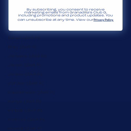
Indonesia (ZAR R)
By subscribing, you consent to receive
Iraq (ZAR R)
marketing emails from Granadilla’s Club G,
including promotions and product updates. You
Privacy Policy.
Ireland (ZAR R)
can unsubscribe at any time. View our
Isle of Man (ZAR R)
Israel (ZAR R)
Italy (ZAR R)
Jamaica (ZAR R)
Japan (ZAR R)
Jersey (ZAR R)
Jordan (ZAR R)
Kazakhstan (ZAR R)
Kenya (ZAR R)
Kiribati (ZAR R)
Kosovo (ZAR R)
Kuwait (ZAR R)