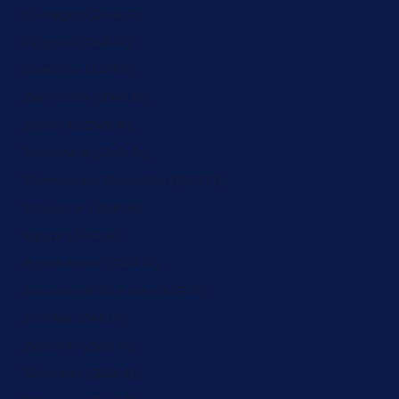
Curaçao (ZAR R)
Cyprus (ZAR R)
Czechia (ZAR R)
Denmark (ZAR R)
Djibouti (ZAR R)
Dominica (ZAR R)
Dominican Republic (ZAR R)
Ecuador (ZAR R)
Egypt (ZAR R)
El Salvador (ZAR R)
Equatorial Guinea (ZAR R)
Eritrea (ZAR R)
Estonia (ZAR R)
Eswatini (ZAR R)