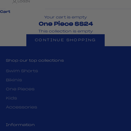
LOGIN
Cart
Your cart is empty
One Piece SS24
This collection is empty
CONTINUE SHOPPING
Shop our top collections
Swim Shorts
Bikinis
One Pieces
Kids
Accessories
Information