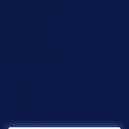
Ethiopia (ZAR R)
Falkland Islands (ZAR R)
Faroe Islands (ZAR R)
Fiji (ZAR R)
Finland (ZAR R)
France (ZAR R)
French Guiana (ZAR R)
French Polynesia (ZAR R)
French Southern Territories (ZAR R)
Gabon (ZAR R)
Gambia (ZAR R)
Georgia (ZAR R)
Germany (ZAR R)
Ghana (ZAR R)
Gibraltar (ZAR R)