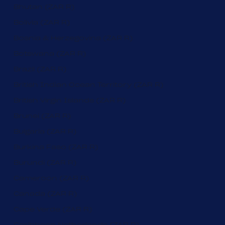
Bhutan (ZAR R)
Bolivia (ZAR R)
Bosnia & Herzegovina (ZAR R)
Botswana (ZAR R)
Brazil (ZAR R)
British Indian Ocean Territory (ZAR R)
British Virgin Islands (ZAR R)
Brunei (ZAR R)
Bulgaria (ZAR R)
Burkina Faso (ZAR R)
Burundi (ZAR R)
Cameroon (ZAR R)
Canada (ZAR R)
Cape Verde (ZAR R)