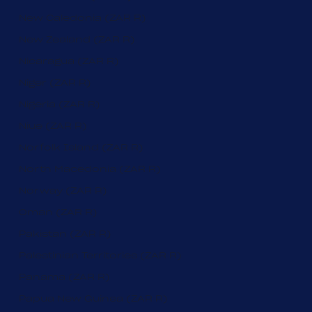
New Caledonia (ZAR R)
New Zealand (ZAR R)
Nicaragua (ZAR R)
Niger (ZAR R)
Nigeria (ZAR R)
Niue (ZAR R)
Norfolk Island (ZAR R)
North Macedonia (ZAR R)
Norway (ZAR R)
Oman (ZAR R)
Pakistan (ZAR R)
Palestinian Territories (ZAR R)
Panama (ZAR R)
Papua New Guinea (ZAR R)