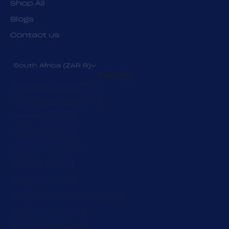
Shop All
Blogs
Contact us
South Africa (ZAR R)
Country
Afghanistan (ZAR R)
Åland Islands (ZAR R)
Albania (ZAR R)
Algeria (ZAR R)
Andorra (ZAR R)
Angola (ZAR R)
Anguilla (ZAR R)
Antigua & Barbuda (ZAR R)
Argentina (ZAR R)
Armenia (ZAR R)