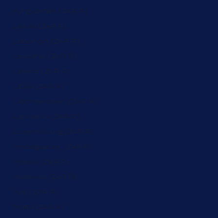
Kyrgyzstan (ZAR R)
Latvia (ZAR R)
Lebanon (ZAR R)
Lesotho (ZAR R)
Liberia (ZAR R)
Libya (ZAR R)
Liechtenstein (ZAR R)
Lithuania (ZAR R)
Luxembourg (ZAR R)
Madagascar (ZAR R)
Malawi (ZAR R)
Maldives (ZAR R)
Mali (ZAR R)
Malta (ZAR R)