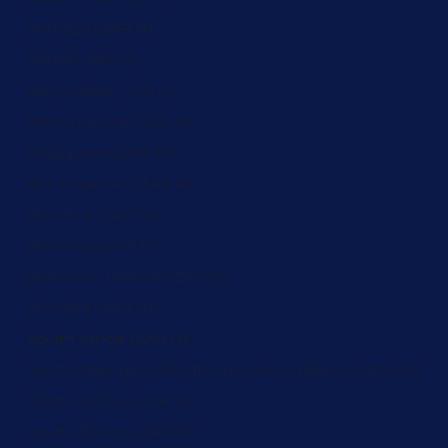
Senegal (ZAR R)
Serbia (ZAR R)
Seychelles (ZAR R)
Sierra Leone (ZAR R)
Singapore (ZAR R)
Sint Maarten (ZAR R)
Slovakia (ZAR R)
Slovenia (ZAR R)
Solomon Islands (ZAR R)
Somalia (ZAR R)
South Africa (ZAR R)
South Georgia & South Sandwich Islands (ZAR R)
South Korea (ZAR R)
South Sudan (ZAR R)