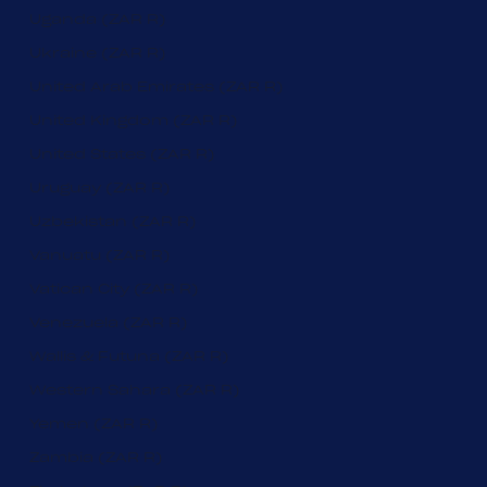
Uganda (ZAR R)
Ukraine (ZAR R)
United Arab Emirates (ZAR R)
United Kingdom (ZAR R)
United States (ZAR R)
Uruguay (ZAR R)
Uzbekistan (ZAR R)
Vanuatu (ZAR R)
Vatican City (ZAR R)
Venezuela (ZAR R)
Wallis & Futuna (ZAR R)
Western Sahara (ZAR R)
Yemen (ZAR R)
Zambia (ZAR R)