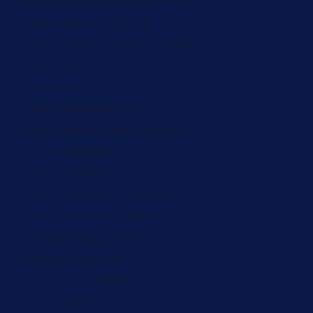
Caribbean Netherlands (ZAR R)
Cayman Islands (ZAR R)
Central African Republic (ZAR R)
Chad (ZAR R)
Chile (ZAR R)
Christmas Island (ZAR R)
Cocos (Keeling) Islands (ZAR R)
Colombia (ZAR R)
Comoros (ZAR R)
Congo - Brazzaville (ZAR R)
Congo - Kinshasa (ZAR R)
Cook Islands (ZAR R)
Costa Rica (ZAR R)
Côte d’Ivoire (ZAR R)
Croatia (ZAR R)