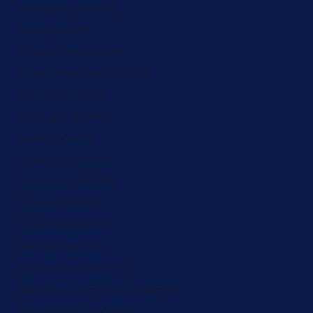
Paraguay (ZAR R)
Peru (ZAR R)
Philippines (ZAR R)
Pitcairn Islands (ZAR R)
Poland (ZAR R)
Portugal (ZAR R)
Qatar (ZAR R)
Réunion (ZAR R)
Romania (ZAR R)
Russia (ZAR R)
Rwanda (ZAR R)
Samoa (ZAR R)
San Marino (ZAR R)
São Tomé & Príncipe (ZAR R)
Saudi Arabia (ZAR R)