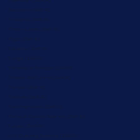
Tajikistan (ZAR R)
Tanzania (ZAR R)
Thailand (ZAR R)
Timor-Leste (ZAR R)
Togo (ZAR R)
Tokelau (ZAR R)
Tonga (ZAR R)
Trinidad & Tobago (ZAR R)
Tristan da Cunha (ZAR R)
Tunisia (ZAR R)
Türkiye (ZAR R)
Turkmenistan (ZAR R)
Turks & Caicos Islands (ZAR R)
Tuvalu (ZAR R)
U.S. Outlying Islands (ZAR R)