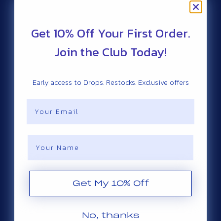
Greece (ZAR R)
Greenland (ZAR R)
Get 10% Off Your First Order.
Grenada (ZAR R)
Join the Club Today!
Guadeloupe (ZAR R)
Guatemala (ZAR R)
Early access to Drops. Restocks. Exclusive offers
Guernsey (ZAR R)
Email
Guinea (ZAR R)
Guinea-Bissau (ZAR R)
Guyana (ZAR R)
Name
Haiti (ZAR R)
Honduras (ZAR R)
Hungary (ZAR R)
Get My 10% Off
Iceland (ZAR R)
India (ZAR R)
No, thanks