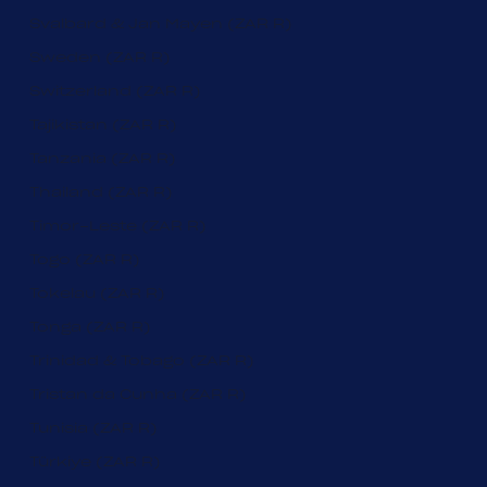
Svalbard & Jan Mayen (ZAR R)
Sweden (ZAR R)
Switzerland (ZAR R)
Tajikistan (ZAR R)
Tanzania (ZAR R)
Thailand (ZAR R)
Timor-Leste (ZAR R)
Togo (ZAR R)
Tokelau (ZAR R)
Tonga (ZAR R)
Trinidad & Tobago (ZAR R)
Tristan da Cunha (ZAR R)
Tunisia (ZAR R)
Türkiye (ZAR R)