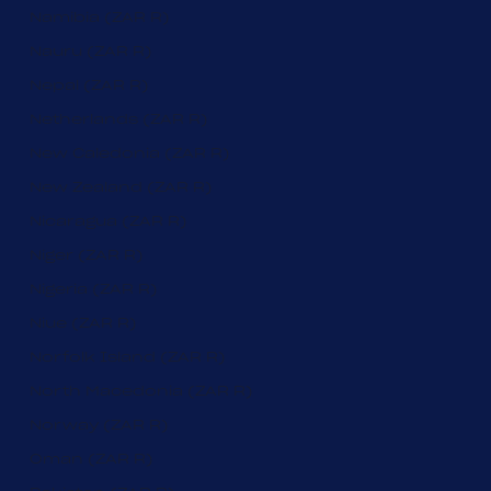
Namibia (ZAR R)
Nauru (ZAR R)
Nepal (ZAR R)
Netherlands (ZAR R)
New Caledonia (ZAR R)
New Zealand (ZAR R)
Nicaragua (ZAR R)
Niger (ZAR R)
Nigeria (ZAR R)
Niue (ZAR R)
Norfolk Island (ZAR R)
North Macedonia (ZAR R)
Norway (ZAR R)
Oman (ZAR R)