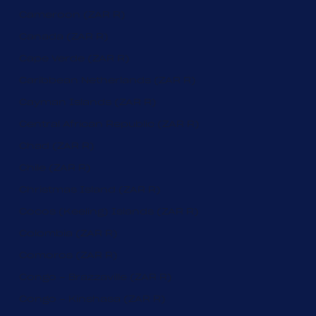
Cameroon (ZAR R)
Canada (ZAR R)
Cape Verde (ZAR R)
Caribbean Netherlands (ZAR R)
Cayman Islands (ZAR R)
Central African Republic (ZAR R)
Chad (ZAR R)
Chile (ZAR R)
Christmas Island (ZAR R)
Cocos (Keeling) Islands (ZAR R)
Colombia (ZAR R)
Comoros (ZAR R)
Congo - Brazzaville (ZAR R)
Congo - Kinshasa (ZAR R)