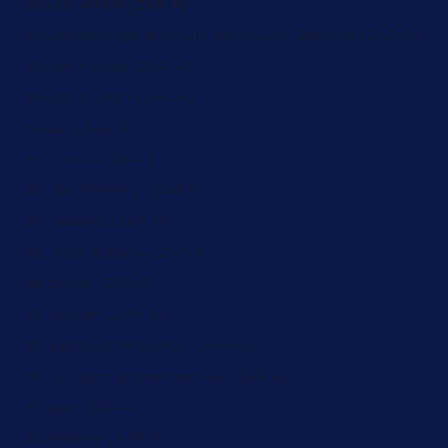
South Africa (ZAR R)
South Georgia & South Sandwich Islands (ZAR R)
South Korea (ZAR R)
South Sudan (ZAR R)
Spain (ZAR R)
Sri Lanka (ZAR R)
St. Barthélemy (ZAR R)
St. Helena (ZAR R)
St. Kitts & Nevis (ZAR R)
St. Lucia (ZAR R)
St. Martin (ZAR R)
St. Pierre & Miquelon (ZAR R)
St. Vincent & Grenadines (ZAR R)
Sudan (ZAR R)
Suriname (ZAR R)