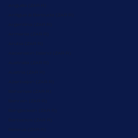
Anguilla (ZAR R)
Antigua & Barbuda (ZAR R)
Argentina (ZAR R)
Armenia (ZAR R)
Aruba (ZAR R)
Ascension Island (ZAR R)
Australia (ZAR R)
Austria (ZAR R)
Azerbaijan (ZAR R)
Bahamas (ZAR R)
Bahrain (ZAR R)
Bangladesh (ZAR R)
Barbados (ZAR R)
Belarus (ZAR R)