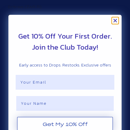
Eritrea (ZAR R)
Estonia (ZAR R)
Eswatini (ZAR R)
Get 10% Off Your First Order.
Ethiopia (ZAR R)
Falkland Islands (ZAR R)
Join the Club Today!
Faroe Islands (ZAR R)
Fiji (ZAR R)
Early access to Drops. Restocks. Exclusive offers
Finland (ZAR R)
Email
France (ZAR R)
French Guiana (ZAR R)
French Polynesia (ZAR R)
Name
French Southern Territories (ZAR R)
Gabon (ZAR R)
Gambia (ZAR R)
Get My 10% Off