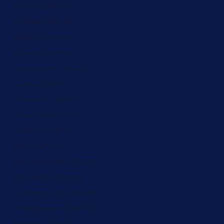
Kenya (ZAR R)
Kiribati (ZAR R)
Kosovo (ZAR R)
Kuwait (ZAR R)
Kyrgyzstan (ZAR R)
Latvia (ZAR R)
Lebanon (ZAR R)
Lesotho (ZAR R)
Liberia (ZAR R)
Libya (ZAR R)
Liechtenstein (ZAR R)
Lithuania (ZAR R)
Luxembourg (ZAR R)
Madagascar (ZAR R)
Malawi (ZAR R)