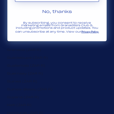
Georgia (ZAR R)
Germany (ZAR R)
No, thanks
Ghana (ZAR R)
By subscribing, you consent to receive
marketing emails from Granadilla’s Club G,
Gibraltar (ZAR R)
including promotions and product updates. You
Privacy Policy.
can unsubscribe at any time. View our
Greece (ZAR R)
Greenland (ZAR R)
Grenada (ZAR R)
Guadeloupe (ZAR R)
Guatemala (ZAR R)
Guernsey (ZAR R)
Guinea (ZAR R)
Guinea-Bissau (ZAR R)
Guyana (ZAR R)
Haiti (ZAR R)
Honduras (ZAR R)