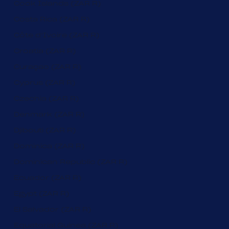
Cook Islands (ZAR R)
Costa Rica (ZAR R)
Côte d’Ivoire (ZAR R)
Croatia (ZAR R)
Curaçao (ZAR R)
Cyprus (ZAR R)
Czechia (ZAR R)
Denmark (ZAR R)
Djibouti (ZAR R)
Dominica (ZAR R)
Dominican Republic (ZAR R)
Ecuador (ZAR R)
Egypt (ZAR R)
El Salvador (ZAR R)
Equatorial Guinea (ZAR R)