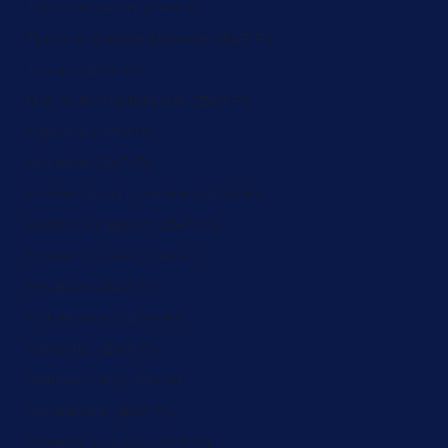
Turkmenistan (ZAR R)
Turks & Caicos Islands (ZAR R)
Tuvalu (ZAR R)
U.S. Outlying Islands (ZAR R)
Uganda (ZAR R)
Ukraine (ZAR R)
United Arab Emirates (ZAR R)
United Kingdom (ZAR R)
United States (ZAR R)
Uruguay (ZAR R)
Uzbekistan (ZAR R)
Vanuatu (ZAR R)
Vatican City (ZAR R)
Venezuela (ZAR R)
Wallis & Futuna (ZAR R)