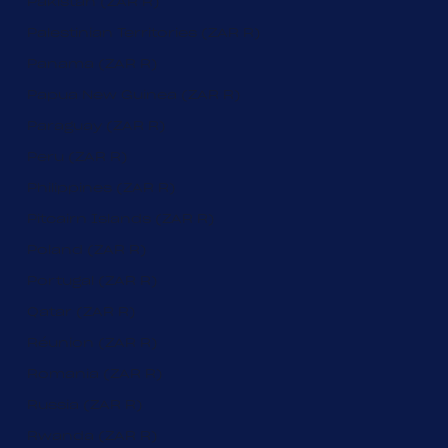
Pakistan (ZAR R)
Palestinian Territories (ZAR R)
Panama (ZAR R)
Papua New Guinea (ZAR R)
Paraguay (ZAR R)
Peru (ZAR R)
Philippines (ZAR R)
Pitcairn Islands (ZAR R)
Poland (ZAR R)
Portugal (ZAR R)
Qatar (ZAR R)
Réunion (ZAR R)
Romania (ZAR R)
Russia (ZAR R)
Rwanda (ZAR R)