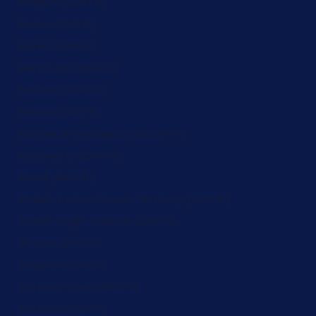
Belgium (ZAR R)
Belize (ZAR R)
Benin (ZAR R)
Bermuda (ZAR R)
Bhutan (ZAR R)
Bolivia (ZAR R)
Bosnia & Herzegovina (ZAR R)
Botswana (ZAR R)
Brazil (ZAR R)
British Indian Ocean Territory (ZAR R)
British Virgin Islands (ZAR R)
Brunei (ZAR R)
Bulgaria (ZAR R)
Burkina Faso (ZAR R)
Burundi (ZAR R)