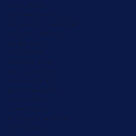
Samoa (ZAR R)
San Marino (ZAR R)
São Tomé & Príncipe (ZAR R)
Saudi Arabia (ZAR R)
Senegal (ZAR R)
Serbia (ZAR R)
Seychelles (ZAR R)
Sierra Leone (ZAR R)
Singapore (ZAR R)
Sint Maarten (ZAR R)
Slovakia (ZAR R)
Slovenia (ZAR R)
Solomon Islands (ZAR R)
Somalia (ZAR R)