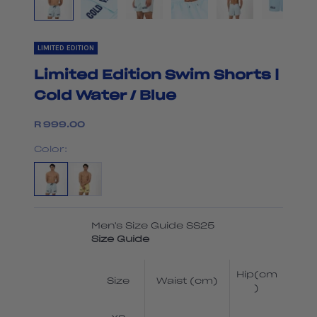
LIMITED EDITION
Limited Edition Swim Shorts |
Cold Water / Blue
Sale price
R 999.00
Color:
Men's Size Guide SS25
Size Guide
Hip(cm
Size
Waist (cm)
)