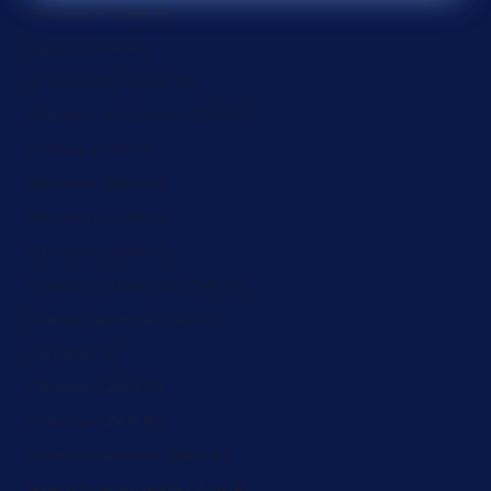
Ecuador (ZAR R)
Egypt (ZAR R)
El Salvador (ZAR R)
Equatorial Guinea (ZAR R)
Eritrea (ZAR R)
Estonia (ZAR R)
Eswatini (ZAR R)
Ethiopia (ZAR R)
Falkland Islands (ZAR R)
Faroe Islands (ZAR R)
Fiji (ZAR R)
Finland (ZAR R)
France (ZAR R)
French Guiana (ZAR R)
French Polynesia (ZAR R)