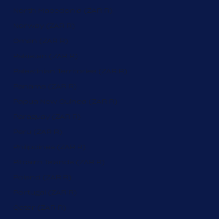
North Macedonia (ZAR R)
Norway (ZAR R)
Oman (ZAR R)
Pakistan (ZAR R)
Palestinian Territories (ZAR R)
Panama (ZAR R)
Papua New Guinea (ZAR R)
Paraguay (ZAR R)
Peru (ZAR R)
Philippines (ZAR R)
Pitcairn Islands (ZAR R)
Poland (ZAR R)
Portugal (ZAR R)
Qatar (ZAR R)