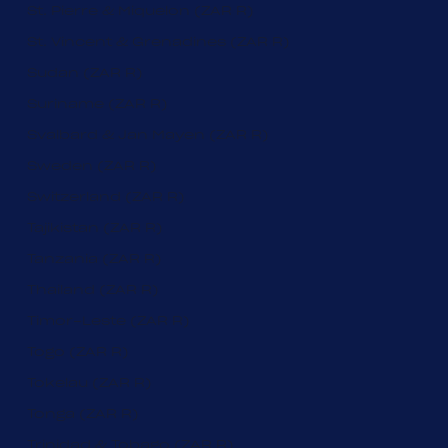
St. Pierre & Miquelon (ZAR R)
St. Vincent & Grenadines (ZAR R)
Sudan (ZAR R)
Suriname (ZAR R)
Svalbard & Jan Mayen (ZAR R)
Sweden (ZAR R)
Switzerland (ZAR R)
Tajikistan (ZAR R)
Tanzania (ZAR R)
Thailand (ZAR R)
Timor-Leste (ZAR R)
Togo (ZAR R)
Tokelau (ZAR R)
Tonga (ZAR R)
Trinidad & Tobago (ZAR R)