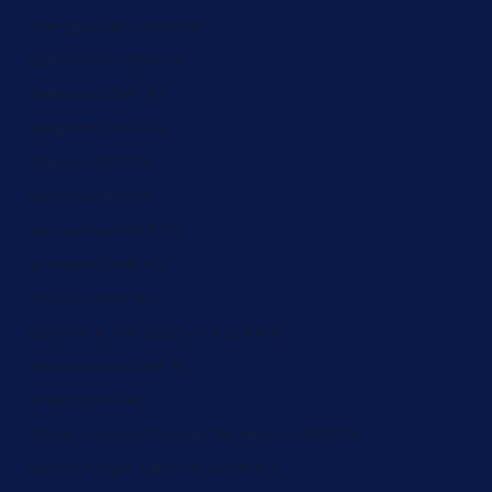
Bangladesh (ZAR R)
Barbados (ZAR R)
Belarus (ZAR R)
Belgium (ZAR R)
Belize (ZAR R)
Benin (ZAR R)
Bermuda (ZAR R)
Bhutan (ZAR R)
Bolivia (ZAR R)
Bosnia & Herzegovina (ZAR R)
Botswana (ZAR R)
Brazil (ZAR R)
British Indian Ocean Territory (ZAR R)
British Virgin Islands (ZAR R)