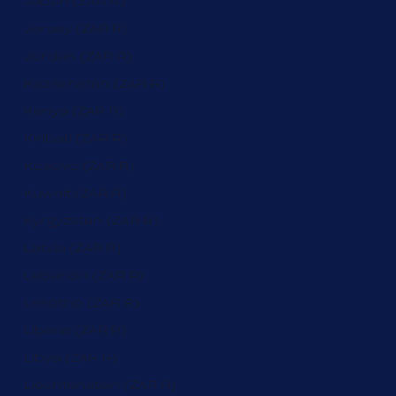
Japan (ZAR R)
Jersey (ZAR R)
Jordan (ZAR R)
Kazakhstan (ZAR R)
Kenya (ZAR R)
Kiribati (ZAR R)
Kosovo (ZAR R)
Kuwait (ZAR R)
Kyrgyzstan (ZAR R)
Latvia (ZAR R)
Lebanon (ZAR R)
Lesotho (ZAR R)
Liberia (ZAR R)
Libya (ZAR R)
Liechtenstein (ZAR R)