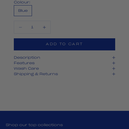
Colour:
Blue
Decrease quantity
Decrease quantity
ADD TO CART
Description
Features
Wash Care
Shipping & Returns
Shop our top collections