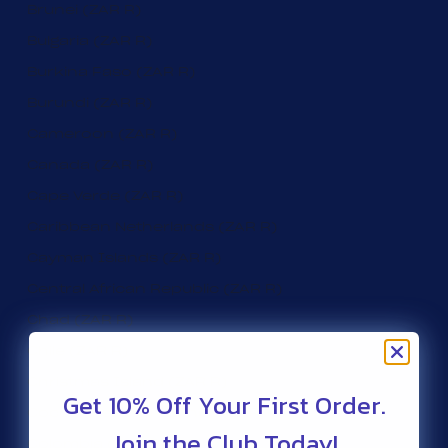
Brunei (ZAR R)
Bulgaria (ZAR R)
Burkina Faso (ZAR R)
Burundi (ZAR R)
Cameroon (ZAR R)
Canada (ZAR R)
Cape Verde (ZAR R)
Caribbean Netherlands (ZAR R)
Cayman Islands (ZAR R)
Central African Republic (ZAR R)
Chad (ZAR R)
Chile (ZAR R)
Christmas Island (ZAR R)
Get 10% Off Your First Order.
Cocos (Keeling) Islands (ZAR R)
Join the Club Today!
Colombia (ZAR R)