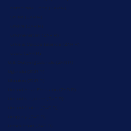
Tristan da Cunha (ZAR R)
Tunisia (ZAR R)
Türkiye (ZAR R)
Turkmenistan (ZAR R)
Turks & Caicos Islands (ZAR R)
Tuvalu (ZAR R)
U.S. Outlying Islands (ZAR R)
Uganda (ZAR R)
Ukraine (ZAR R)
United Arab Emirates (ZAR R)
United Kingdom (ZAR R)
United States (ZAR R)
Uruguay (ZAR R)
Uzbekistan (ZAR R)