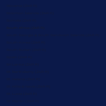
Slovenia (ZAR R)
Solomon Islands (ZAR R)
Somalia (ZAR R)
South Africa (ZAR R)
South Georgia & South Sandwich Islands (ZAR R)
South Korea (ZAR R)
South Sudan (ZAR R)
Spain (ZAR R)
Sri Lanka (ZAR R)
St. Barthélemy (ZAR R)
St. Helena (ZAR R)
St. Kitts & Nevis (ZAR R)
St. Lucia (ZAR R)
St. Martin (ZAR R)