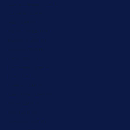
Guinea-Bissau (ZAR R)
Guyana (ZAR R)
Haiti (ZAR R)
Honduras (ZAR R)
Hungary (ZAR R)
Iceland (ZAR R)
India (ZAR R)
Indonesia (ZAR R)
Iraq (ZAR R)
Ireland (ZAR R)
Isle of Man (ZAR R)
Israel (ZAR R)
Italy (ZAR R)
Jamaica (ZAR R)