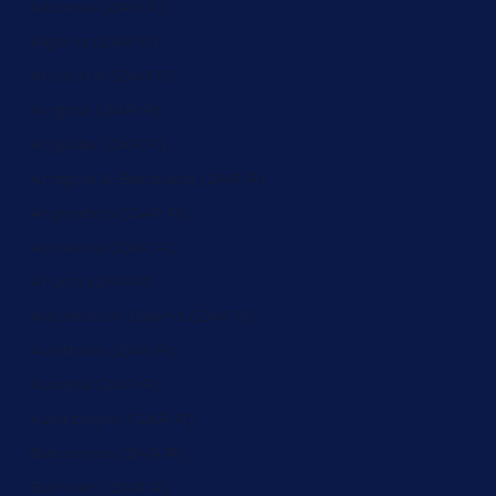
Albania (ZAR R)
Algeria (ZAR R)
Andorra (ZAR R)
Angola (ZAR R)
Anguilla (ZAR R)
Antigua & Barbuda (ZAR R)
Argentina (ZAR R)
Armenia (ZAR R)
Aruba (ZAR R)
Ascension Island (ZAR R)
Australia (ZAR R)
Austria (ZAR R)
Azerbaijan (ZAR R)
Bahamas (ZAR R)
Bahrain (ZAR R)