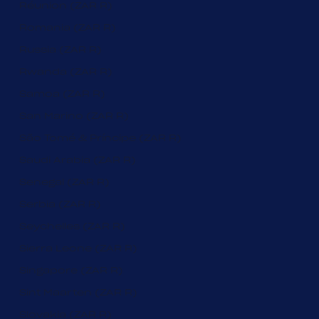
Réunion (ZAR R)
Romania (ZAR R)
Russia (ZAR R)
Rwanda (ZAR R)
Samoa (ZAR R)
San Marino (ZAR R)
São Tomé & Príncipe (ZAR R)
Saudi Arabia (ZAR R)
Senegal (ZAR R)
Serbia (ZAR R)
Seychelles (ZAR R)
Sierra Leone (ZAR R)
Singapore (ZAR R)
Sint Maarten (ZAR R)
Slovakia (ZAR R)