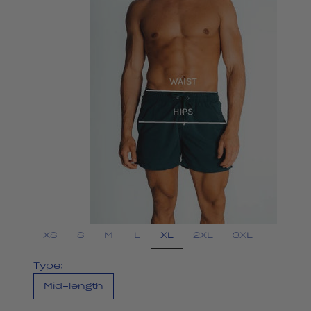
XL
XS
S
M
L
2XL
3XL
Type:
Mid-length